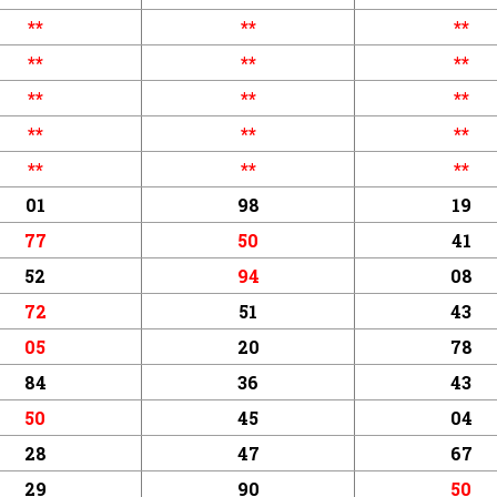
**
**
**
**
**
**
**
**
**
**
**
**
**
**
**
01
98
19
77
50
41
52
94
08
72
51
43
05
20
78
84
36
43
50
45
04
28
47
67
29
90
50