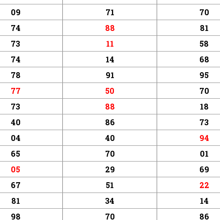
09
71
70
74
88
81
73
11
58
74
14
68
78
91
95
77
50
70
73
88
18
40
86
73
04
40
94
65
70
01
05
29
69
67
51
22
81
34
14
98
70
86