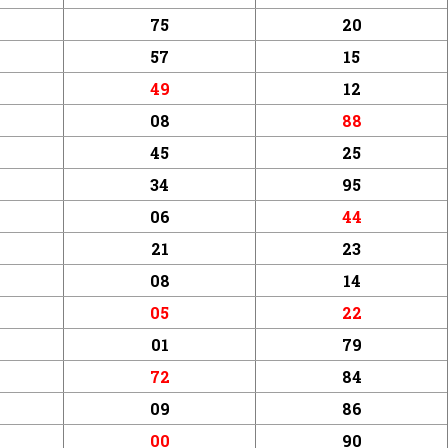
75
20
57
15
49
12
08
88
45
25
34
95
06
44
21
23
08
14
05
22
01
79
72
84
09
86
00
90