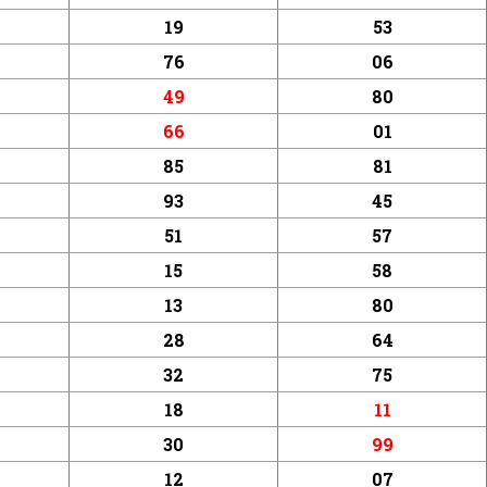
19
53
76
06
49
80
66
01
85
81
93
45
51
57
15
58
13
80
28
64
32
75
18
11
30
99
12
07