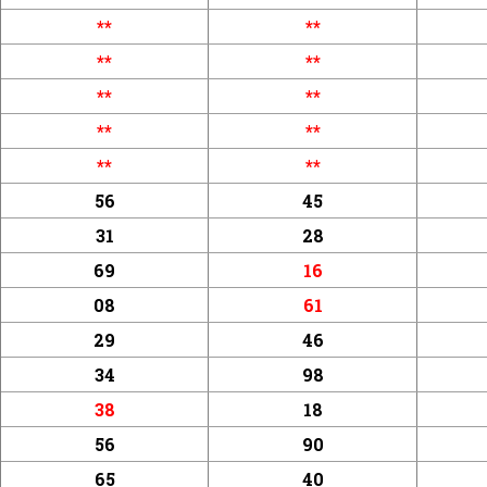
**
**
**
**
**
**
**
**
**
**
56
45
31
28
69
16
08
61
29
46
34
98
38
18
56
90
65
40