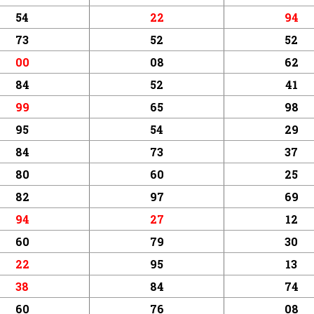
54
22
94
73
52
52
00
08
62
84
52
41
99
65
98
95
54
29
84
73
37
80
60
25
82
97
69
94
27
12
60
79
30
22
95
13
38
84
74
60
76
08