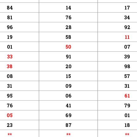
84
14
17
81
76
34
96
28
92
19
58
11
01
50
07
33
91
39
38
20
98
08
15
57
31
09
31
95
06
61
76
41
79
05
69
01
23
87
18
**
**
**