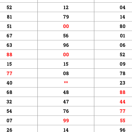
52
12
04
81
79
14
51
00
80
67
56
01
63
96
06
88
00
52
15
15
09
77
08
78
40
**
23
68
48
88
32
47
44
54
76
77
07
99
55
26
14
96