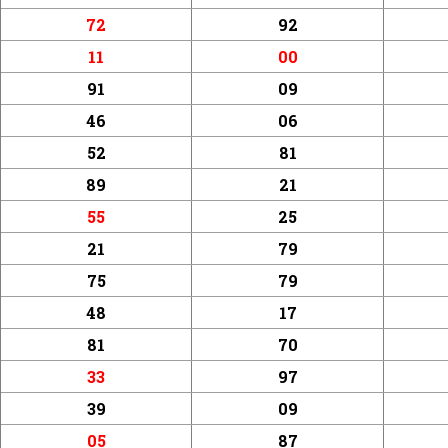
72
92
11
00
91
09
46
06
52
81
89
21
55
25
21
79
75
79
48
17
81
70
33
97
39
09
05
87