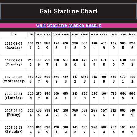
Gali Starline Chart
Gali Starline Matka Result
DATE
11AM
12PM
01PM
02PM
03PM
04PM
05PM
06PM
07PM
08PM
09PM
10PM
100
200
360
120
650
230
360
100
450
127
500
320
2025-09-08
1
2
9
3
1
5
9
1
9
0
5
5
{Monday}
250
360
250
300
550
360
470
230
870
325
610
100
2025-09-09
7
9
7
3
0
9
1
5
5
0
7
1
{Tuesday}
960
520
600
360
456
147
6980
148
900
580
470
100
2025-09-10
5
7
6
9
5
2
3
3
9
3
1
1
{Wednesday}
120
250
350
400
650
140
690
250
100
789
654
560
2025-09-11
3
7
8
4
1
5
5
7
1
4
5
1
{Thursday}
123
456
789
147
258
369
159
267
367
842
800
540
2025-09-12
6
5
4
2
5
8
5
5
6
4
8
9
{Friday}
120
850
630
470
200
140
250
360
580
760
150
900
2025-09-13
3
3
9
1
2
5
7
9
3
3
6
9
{Saturday}